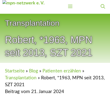
Zum
Menü
Inhalt
springen
Transplantation
Robert, *1963, MPN
seit 2013, SZT 2021
Startseite
»
Blog
»
Patienten erzählen
»
Transplantation
»
Robert, *1963, MPN seit 2013,
SZT 2021
Beitrag vom
21. Januar 2024