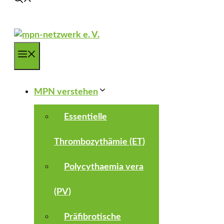
Menü
MPN verstehen
Essentielle
Thrombozythämie (ET)
Polycythaemia vera
(PV)
Präfibrotische