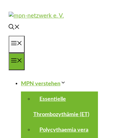
Zum
Inhalt
springen
Menü
Menü
MPN verstehen
Essentielle
Thrombozythämie (ET)
Polycythaemia vera