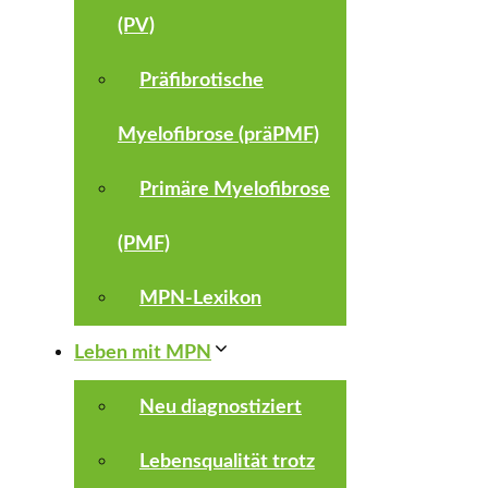
(PV)
Präfibrotische
Myelofibrose (präPMF)
Primäre Myelofibrose
(PMF)
MPN-Lexikon
Leben mit MPN
Neu diagnostiziert
Lebensqualität trotz