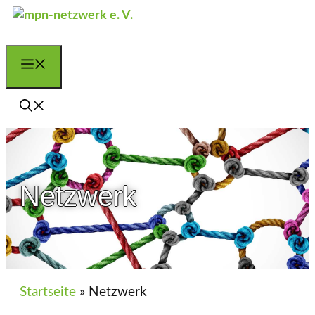
Zum
Inhalt
springen
Menü
Netzwerk
Startseite
»
Netzwerk