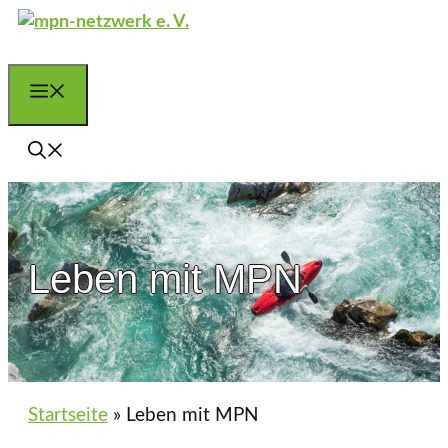
Zum
Inhalt
springen
Menü
Leben mit MPN
Startseite
»
Leben mit MPN