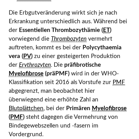
Die Erbgutveränderung wirkt sich je nach
Erkrankung unterschiedlich aus. Während bei
der
Essentiellen Thrombozythämie (
ET
)
vorwiegend die
Thrombozyten
vermehrt
auftreten, kommt es bei der
Polycythaemia
vera (
PV
)
zu einer gesteigerten Produktion
der
Erythrozyten
. Die
präfibrotische
Myelofibrose
(präPMF)
wird in der WHO-
Klassifikation seit 2016 als Vorstufe zur
PMF
abgegrenzt, man beobachtet hier
überwiegend eine erhöhte Zahl an
Blutplättchen
, bei der
Primären
Myelofibrose
(
PMF
)
steht dagegen die Vermehrung von
Bindegewebszellen und -fasern im
Vordergrund.