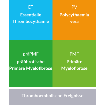
ET
PV
Essentielle
Polycyth­aemia
Thrombo­zythämie
vera
präPMF
­PMF
präfibrotische
Primäre
Primäre Myelofibrose
Myelofibrose
Thromboembolische Ereignisse