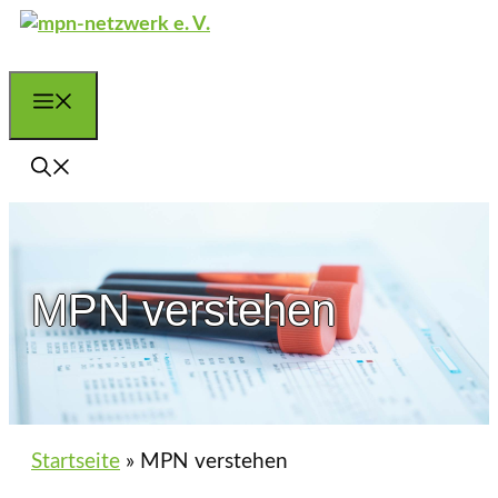
Zum
Inhalt
springen
Menü
MPN verstehen
Startseite
»
MPN verstehen