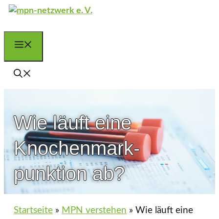
Zum
Inhalt
springen
Menü
Wie läuft eine
Knochen­mark­
punktion ab?
Startseite
»
MPN verstehen
»
Wie läuft eine