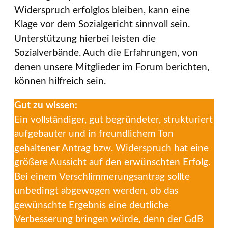
Widerspruch erfolglos bleiben, kann eine
Klage vor dem Sozialgericht sinnvoll sein.
Unterstützung hierbei leisten die
Sozialverbände. Auch die Erfahrungen, von
denen unsere Mitglieder im Forum berichten,
können hilfreich sein.
Gut zu wissen:
Ein vollständiger, gut begründeter, strukturiert
aufgebauter und in freundlichem Ton
gehaltener Antrag bzw. Widerspruch hat eine
größere Aussicht auf den erwünschten Erfolg.
Bei einem Verschlimmerungsantrag sollte
unbedingt abgewogen werden, ob das
gewünschte Ergebnis eine deutliche
Verbesserung bringen würde, denn der GdB