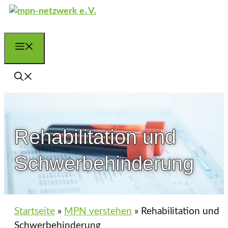
Zum
Inhalt
springen
Menü
Rehabilitation und
Schwer­behinderung
Startseite
»
MPN verstehen
»
Rehabilitation und
Schwer­behinderung