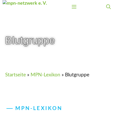
Zum
Menü
Inhalt
springen
Blutgruppe
Startseite
»
MPN-Lexikon
»
Blutgruppe
MPN-LEXIKON