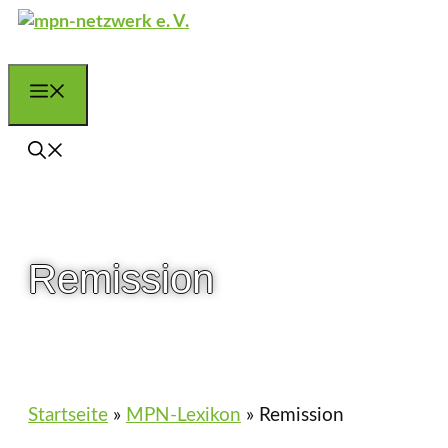
Zum
Inhalt
springen
Menü
Remission
Startseite
»
MPN-Lexikon
»
Remission