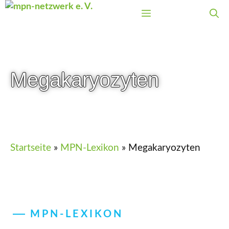
Zum
Menü
Inhalt
springen
Megakaryozyten
Startseite
»
MPN-Lexikon
»
Megakaryozyten
MPN-LEXIKON