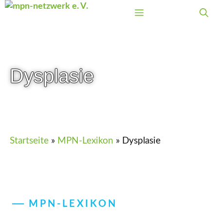
Zum
Menü
Inhalt
springen
Dysplasie
Startseite
»
MPN-Lexikon
»
Dysplasie
MPN-LEXIKON