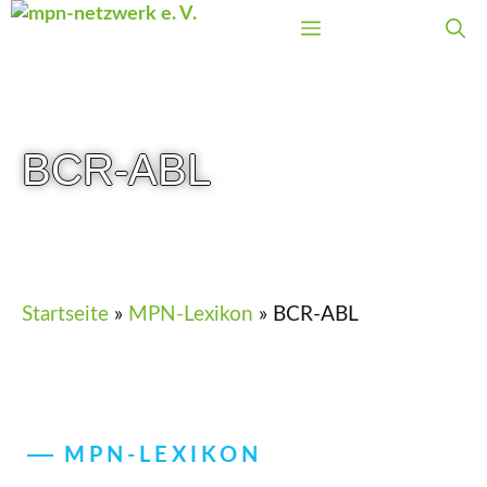
Zum
Menü
Inhalt
springen
BCR-ABL
Startseite
»
MPN-Lexikon
»
BCR-ABL
MPN-LEXIKON