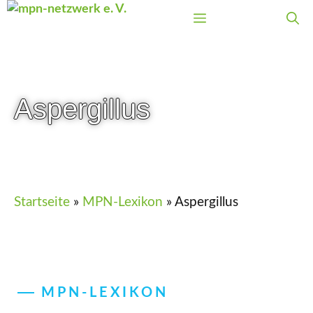
Zum
Menü
Inhalt
springen
Aspergillus
Startseite
»
MPN-Lexikon
»
Aspergillus
MPN-LEXIKON