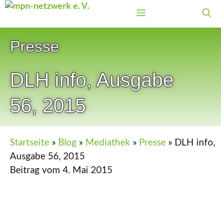
Zum
Menü
Inhalt
springen
Presse
DLH info, Ausgabe
56, 2015
Startseite
»
Blog
»
Mediathek
»
Presse
»
DLH info,
Ausgabe 56, 2015
Beitrag vom
4. Mai 2015