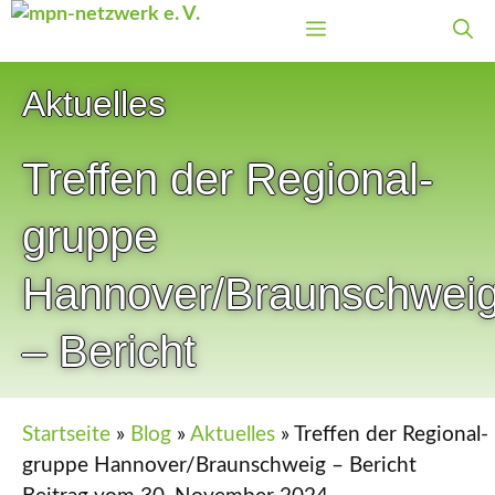
Zum
Menü
Inhalt
springen
Aktuelles
Treffen der Regional­
gruppe
Hannover/Braunschwei
– Bericht
Startseite
»
Blog
»
Aktuelles
»
Treffen der Regional­
gruppe Hannover/Braunschweig – Bericht