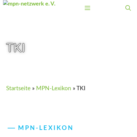
Zum
Menü
Inhalt
springen
TKI
Startseite
»
MPN-Lexikon
»
TKI
MPN-LEXIKON