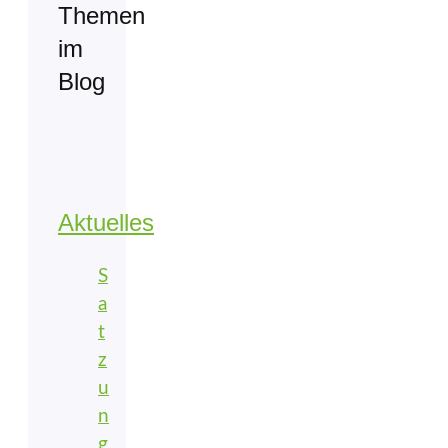
Themen
im
Blog
Aktuelles
S
a
t
z
u
n
g