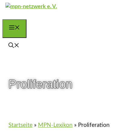
Zum
Inhalt
springen
Menü
Proliferation
Startseite
»
MPN-Lexikon
»
Proliferation