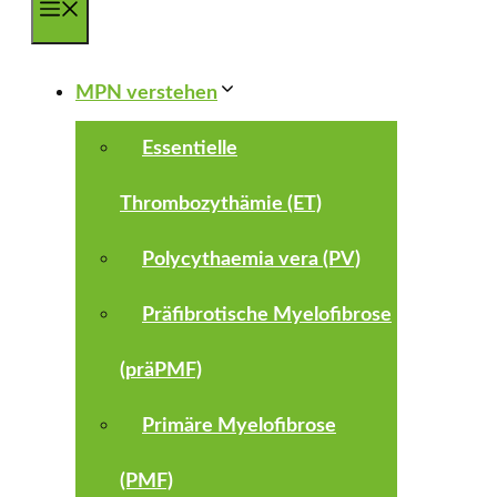
Menü
MPN verstehen
Essentielle
Thrombozythämie (ET)
Polycythaemia vera (PV)
Präfibrotische Myelofibrose
(präPMF)
Primäre Myelofibrose
(PMF)