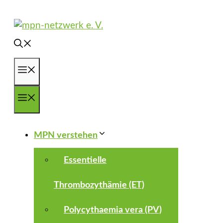
Zum
Inhalt
springen
Menü
Menü
MPN verstehen
Essentielle
Thrombozythämie (ET)
Polycythaemia vera (PV)