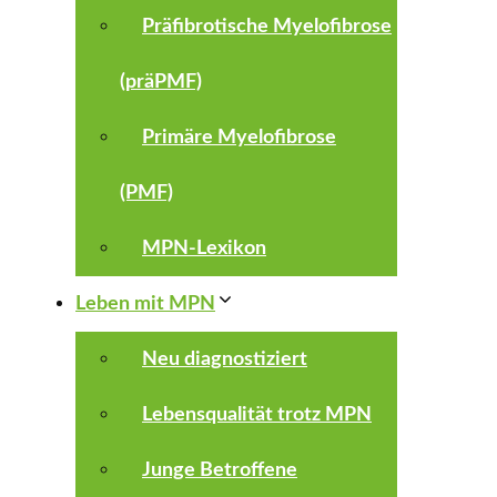
Präfibrotische Myelofibrose
(präPMF)
Primäre Myelofibrose
(PMF)
MPN-Lexikon
Leben mit MPN
Neu diagnostiziert
Lebensqualität trotz MPN
Junge Betroffene