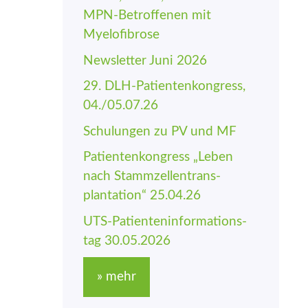
MPN-Betroffenen mit
Myelofibrose
Newsletter Juni 2026
29. DLH-Patienten­kongress,
04./05.07.26
Schulungen zu PV und MF
Patienten­kongress „Leben
nach Stamm­zellen­trans­
plantation“ 25.04.26
UTS-Patienten­informations­
tag 30.05.2026
» mehr