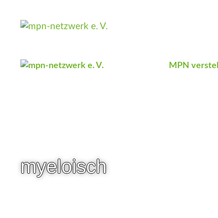
Zum
Inhalt
springen
MPN verste
myeloisch