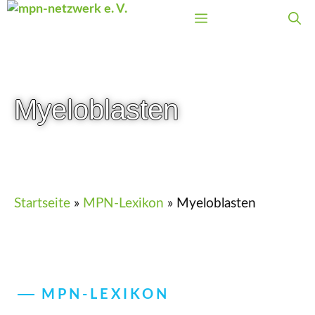
Zum
Menü
Inhalt
springen
Myeloblasten
Startseite
»
MPN-Lexikon
»
Myeloblasten
MPN-LEXIKON