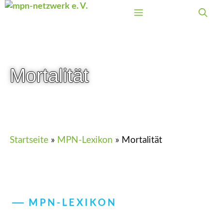
Zum
Menü
Inhalt
springen
Mortalität
Startseite
»
MPN-Lexikon
»
Mortalität
MPN-LEXIKON