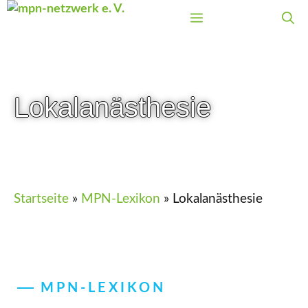
Zum
Menü
Inhalt
springen
Lokalanästhesie
Startseite
»
MPN-Lexikon
»
Lokalanästhesie
MPN-LEXIKON