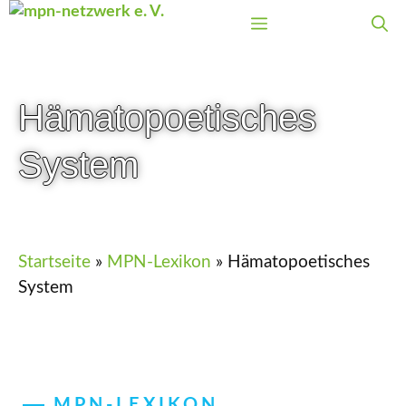
Zum
Menü
Inhalt
springen
Hämatopoetisches
System
Startseite
»
MPN-Lexikon
»
Hämatopoetisches
System
MPN-LEXIKON