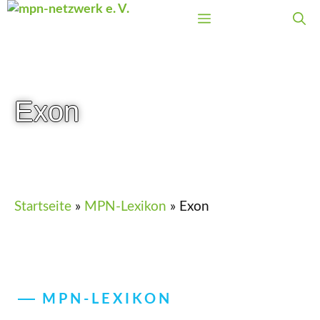
Zum
Menü
Inhalt
springen
Exon
Startseite
»
MPN-Lexikon
»
Exon
MPN-LEXIKON