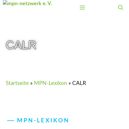
Zum
Menü
Inhalt
springen
CALR
Startseite
»
MPN-Lexikon
»
CALR
MPN-LEXIKON