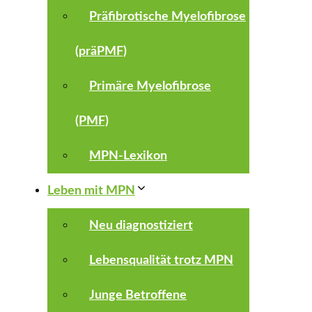
Präfibrotische Myelofibrose
(präPMF)
Primäre Myelofibrose
(PMF)
MPN-Lexikon
Leben mit MPN
Neu diagnostiziert
Lebensqualität trotz MPN
Junge Betroffene