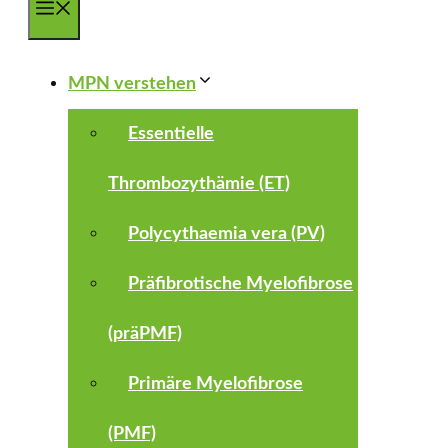
Menü
MPN verstehen
Essentielle
Thrombozythämie (ET)
Polycythaemia vera (PV)
Präfibrotische Myelofibrose
(präPMF)
Primäre Myelofibrose
(PMF)