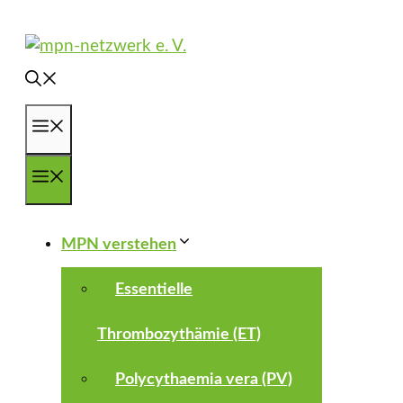
Zum
Inhalt
springen
Menü
Menü
MPN verstehen
Essentielle
Thrombozythämie (ET)
Polycythaemia vera (PV)